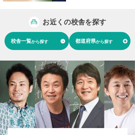
お近くの校舎を探す
校舎一覧
都道府県
から探す
から探す
富山県
石川県
福井県
北陸
愛知県
岐阜県
東海
大阪府
兵庫県
関西
山口県
中国
福岡県
熊本県
長崎県
九州