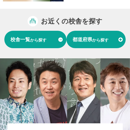
お近くの校舎を探す
校舎一覧
都道府県
から探す
から探す
富山県
石川県
福井県
北陸
愛知県
岐阜県
東海
大阪府
兵庫県
関西
山口県
中国
福岡県
熊本県
長崎県
九州