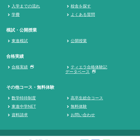
入学までの流れ
校舎を探す
学費
よくある質問
模試・公開授業
東進模試
公開授業
合格実績
合格実績
ティエラ合格体験記
データベース
その他コース・無料体験
数学特待制度
高卒生総合コース
東進中学NET
無料体験
資料請求
お問い合わせ