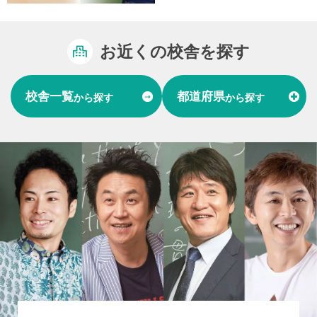
お近くの校舎を探す
校舎一覧
都道府県
から探す
から探す
富山県
石川県
福井県
北陸
愛知県
岐阜県
東海
大阪府
兵庫県
関西
山口県
中国
福岡県
熊本県
長崎県
九州