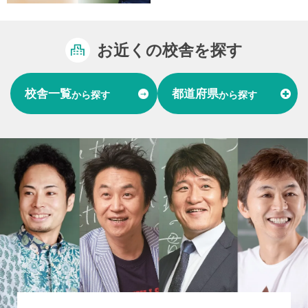
お近くの校舎を探す
校舎一覧
都道府県
から探す
から探す
富山県
石川県
福井県
北陸
愛知県
岐阜県
東海
大阪府
兵庫県
関西
山口県
中国
福岡県
熊本県
長崎県
九州