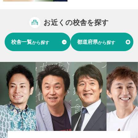
お近くの校舎を探す
校舎一覧
都道府県
から探す
から探す
富山県
石川県
福井県
北陸
愛知県
岐阜県
東海
大阪府
兵庫県
関西
山口県
中国
福岡県
熊本県
長崎県
九州