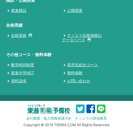
模試・公開授業
東進模試
公開授業
合格実績
合格実績
ティエラ合格体験記
データベース
その他コース・無料体験
数学特待制度
高卒生総合コース
東進中学NET
無料体験
資料請求
お問い合わせ
会社概要
|
個人情報保護方針
|
ティエラの環境教育
Copyright © 2018 TIERRA.COM All Rights Reserved.