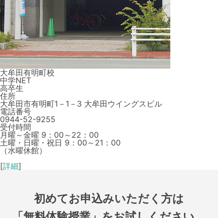
大牟田有明町校
中学NET
高卒生
住所
大牟田市有明町1－1－3 大牟田ウイングスビル
電話番号
0944-52-9255
受付時間
月曜～金曜 9：00～22：00
土曜・日曜・祝日 9：00～21：00
（水曜休館）
[
詳細
]
初めてお申込みいただく方は
「無料体験授業」をお試しください。