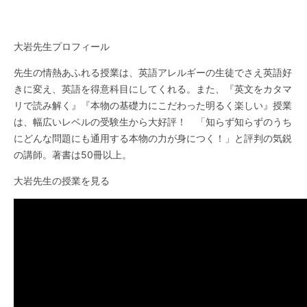
大岩先生プロフィール
先生の情熱あふれる授業は、英語アレルギーの生徒でさえ英語好
きに変え、英語を得意科目にしてくれる。また、『英文をカタマ
リで読み解く』『本物の基礎力にこだわった明るく楽しい』授業
は、幅広いレベルの受験生から大好評！ 「知らず知らずのうち
にどんな問題にも通用する本物の力が身につく！」と評判の気鋭
の講師。著書は50冊以上。
大岩先生の授業を見る