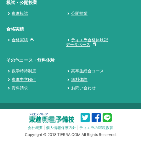
模試・公開授業
東進模試
公開授業
合格実績
合格実績
ティエラ合格体験記
データベース
その他コース・無料体験
数学特待制度
高卒生総合コース
東進中学NET
無料体験
資料請求
お問い合わせ
会社概要
|
個人情報保護方針
|
ティエラの環境教育
Copyright © 2018 TIERRA.COM All Rights Reserved.