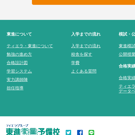
東進について
入学までの流れ
模試・
ティエラ・東進について
入学までの流れ
東進模
勉強の進め方
校舎を探す
公開授
合格設計図
学費
合格実
学習システム
よくある質問
合格実
実力講師陣
ティエ
担任指導
データ