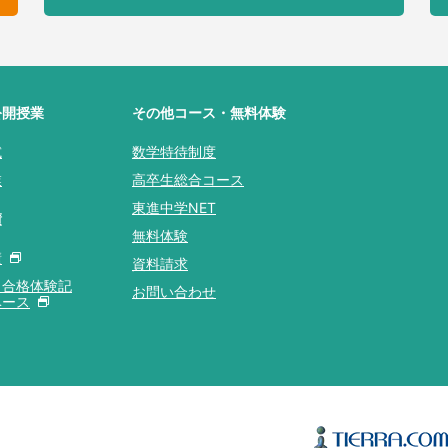
公開授業
その他コース・無料体験
試
数学特待制度
業
高卒生総合コース
東進中学NET
績
無料体験
績
資料請求
ラ合格体験記
お問い合わせ
ベース