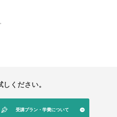
。
試しください。
受講プラン・学費について