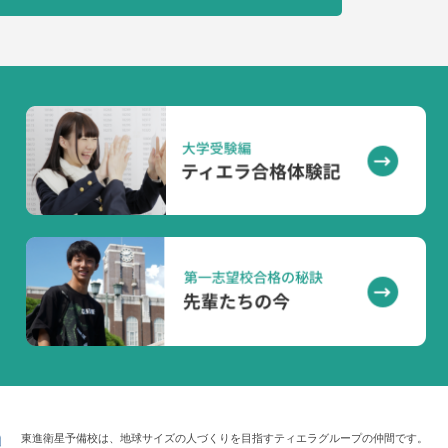
東進衛星予備校は、地球サイズの人づくりを目指すティエラグループの仲間です。